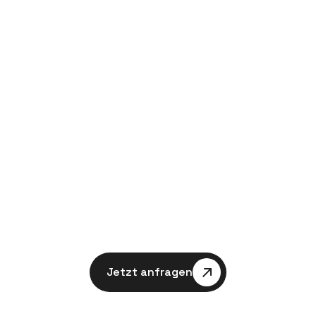
IMPRESSIONEN
Und so kan
man sich d
vorstell
Jetzt anfragen